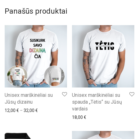
Panašūs produktai
Unisex marškinėliai su
Unisex marškinėliai su
Jūsų dizainu
spauda „Tėtis“ su Jūsų
vardais
Price range: 12,00 € through 32,00 €
12,00
€
–
32,00
€
18,00
€