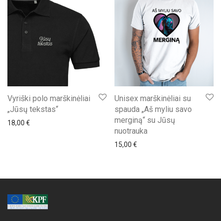
Vyriški polo marškinėliai
Unisex marškinėliai su
„Jūsų tekstas“
spauda „Aš myliu savo
merginą“ su Jūsų
18,00
€
nuotrauka
15,00
€