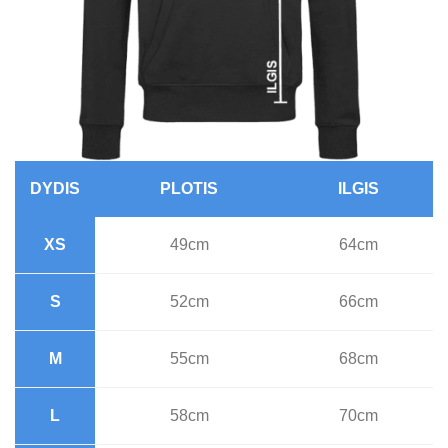
DYDIS
PLOTIS
ILGIS
XS
49cm
64cm
S
52cm
66cm
M
55cm
68cm
L
58cm
70cm