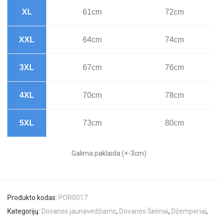
XL
61cm
72cm
XXL
64cm
74cm
3XL
67cm
76cm
4XL
70cm
78cm
5XL
73cm
80cm
Galima paklaida (+-3cm)
Produkto kodas:
POR0017
Kategorijų:
Dovanos jaunavedžiams
,
Dovanos Šeimai
,
Džemperiai
,