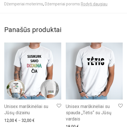
Džemperiai moterims
,
Džemperiai poroms
Rodyti daugiau
Panašūs produktai
Unisex marškinėliai su
Unisex marškinėliai su
Jūsų dizainu
spauda „Tėtis“ su Jūsų
vardais
Price range: 12,00 € through 32,00 €
12,00
€
–
32,00
€
18,00
€