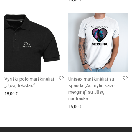
Vyriški polo marškinėliai
Unisex marškinėliai su
„Jūsų tekstas“
spauda „Aš myliu savo
merginą“ su Jūsų
18,00
€
nuotrauka
15,00
€