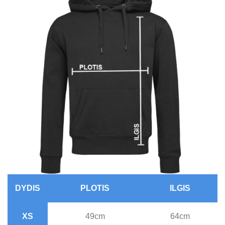
DYDIS
PLOTIS
ILGIS
XS
49cm
64cm