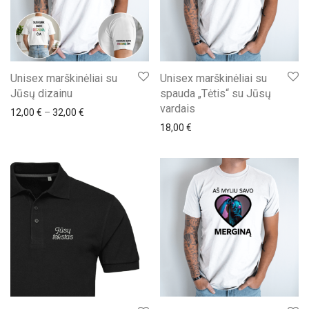
Unisex marškinėliai su
Unisex marškinėliai su
Jūsų dizainu
spauda „Tėtis“ su Jūsų
vardais
Price range: 12,00 € through 32,00 €
12,00
€
–
32,00
€
18,00
€