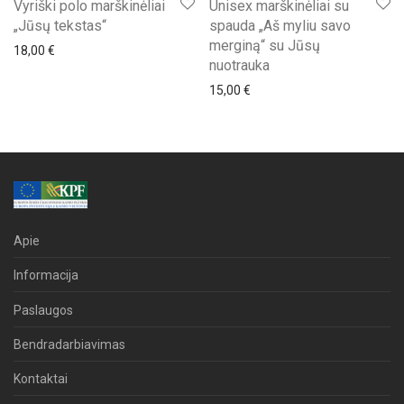
Vyriški polo marškinėliai
Unisex marškinėliai su
„Jūsų tekstas“
spauda „Aš myliu savo
merginą“ su Jūsų
18,00
€
nuotrauka
15,00
€
Apie
Informacija
Paslaugos
Bendradarbiavimas
Kontaktai