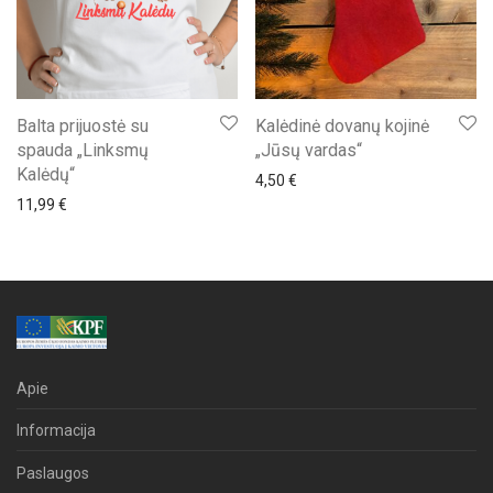
Balta prijuostė su
Kalėdinė dovanų kojinė
spauda „Linksmų
„Jūsų vardas“
Kalėdų“
4,50
€
11,99
€
Apie
Informacija
Paslaugos