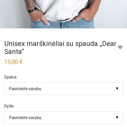
Unisex marškinėliai su spauda „Dear
Santa“
15,00
€
Spalva
Dydis