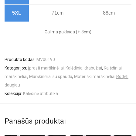
5XL
71cm
88cm
Galima paklaida (+-3cm)
Produkto kodas:
MV00190
Kategorijos:
Įprasti marškinėliai
,
Kalėdiniai drabužiai
,
Kalėdiniai
marškinėliai
,
Marškinėliai su spauda
,
Moteriški marškinėliai
Rodyti
daugiau
Kolekcija:
Kalėdinė atributika
Panašūs produktai