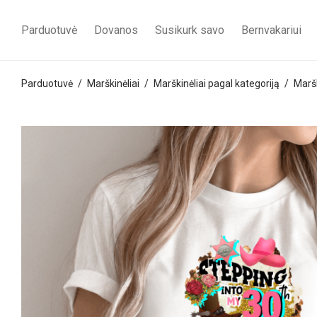
Parduotuvė
Dovanos
Susikurk savo
Bernvakariui
Parduotuvė
/
Marškinėliai
/
Marškinėliai pagal kategoriją
/
Maršk