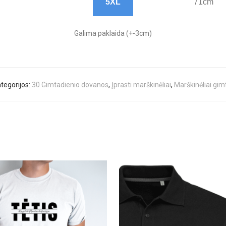
5XL
71cm
Galima paklaida (+-3cm)
tegorijos:
30 Gimtadienio dovanos
,
Įprasti marškinėliai
,
Marškinėliai gim