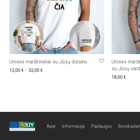
Unisex marškinėliai su Jūsų dizainu
Unisex marški
su Jūsų vard
Price range: 12,00 € through 32,00 €
12,00
€
–
32,00
€
18,00
€
Apie
Informacija
Paslaugos
Bendradar