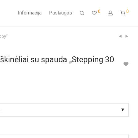
0
0
Informacija
Paslaugos
boy“
škinėliai su spauda „Stepping 30