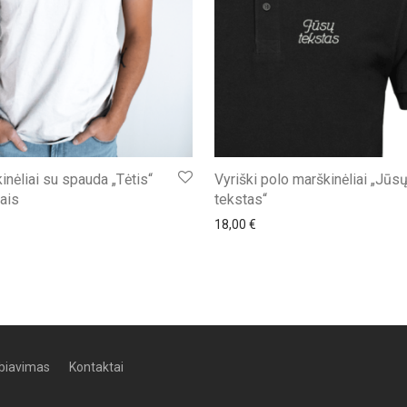
nėliai su spauda „Tėtis“
Vyriški polo marškinėliai „Jūs
ais
tekstas“
18,00
€
biavimas
Kontaktai