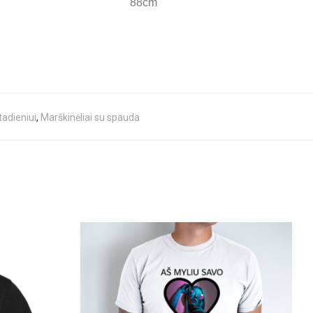
88cm
tadieniui
,
Marškinėliai su spauda