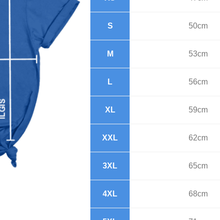
S
50cm
M
53cm
L
56cm
XL
59cm
XXL
62cm
3XL
65cm
4XL
68cm