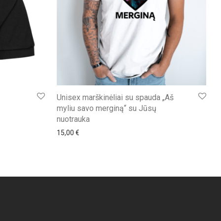
ų
Unisex marškinėliai su spauda „Aš
myliu savo merginą“ su Jūsų
nuotrauka
15,00
€