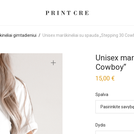
inėliai gimtadieniui
/
Unisex marškinėliai su spauda „Stepping 30 Cow
Unisex mar
Cowboy“
15,00
€
Spalva
Dydis