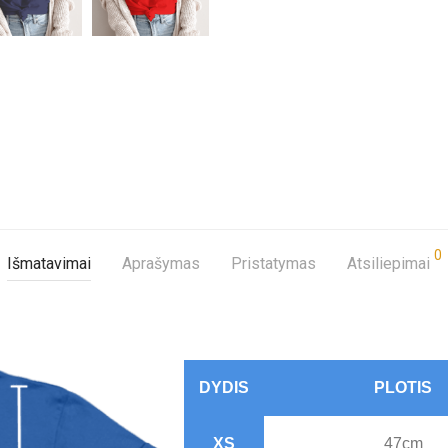
0
Išmatavimai
Aprašymas
Pristatymas
Atsiliepimai
DYDIS
PLOTIS
XS
47cm