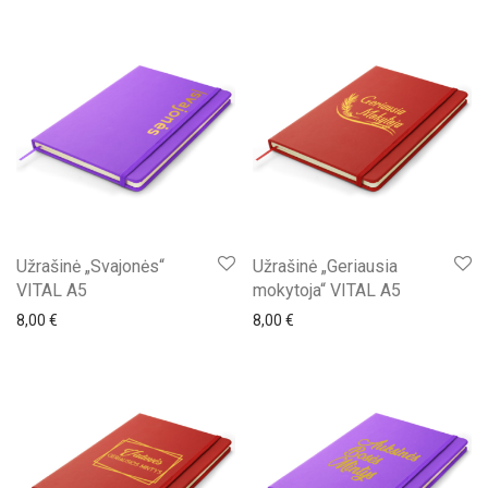
Užrašinė „Svajonės“
Užrašinė „Geriausia
VITAL A5
mokytoja“ VITAL A5
8,00
€
8,00
€