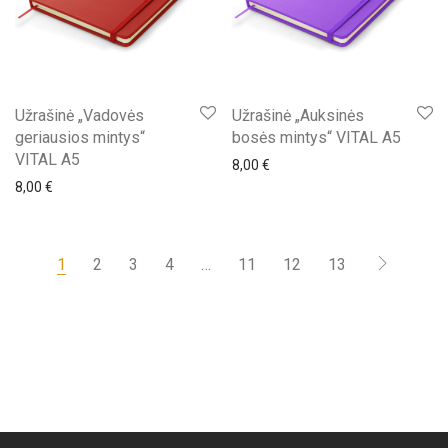
Užrašinė „Vadovės
Užrašinė „Auksinės
geriausios mintys“
bosės mintys“ VITAL A5
VITAL A5
8,00
€
8,00
€
1
2
3
4
…
11
12
13