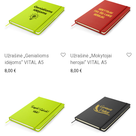
Užrašinė „Genialioms
Užrašinė „Mokytojai
idėjoms“ VITAL A5
herojai“ VITAL A5
8,00
€
8,00
€