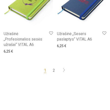
Užrašinė
Užrašinė „Sesers
„Profesionalios sesės
paslaptys“ VITAL A6
užrašai“ VITAL A6
6,25
€
6,25
€
1
2