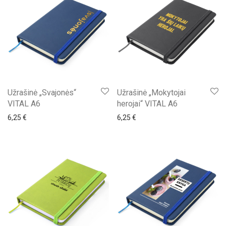
Užrašinė „Svajonės“
Užrašinė „Mokytojai
VITAL A6
herojai“ VITAL A6
6,25
€
6,25
€