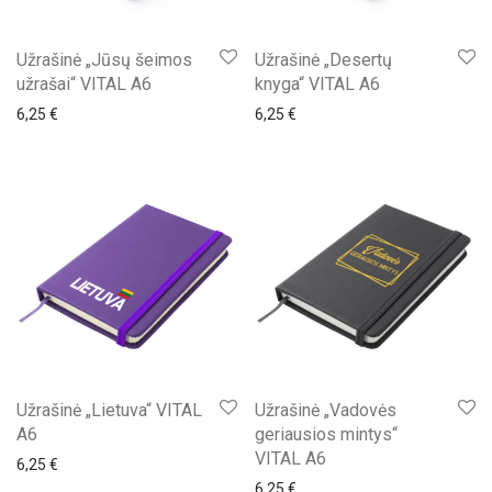
Užrašinė „Jūsų šeimos
Užrašinė „Desertų
užrašai“ VITAL A6
knyga“ VITAL A6
6,25
€
6,25
€
Užrašinė „Lietuva“ VITAL
Užrašinė „Vadovės
A6
geriausios mintys“
VITAL A6
6,25
€
6,25
€