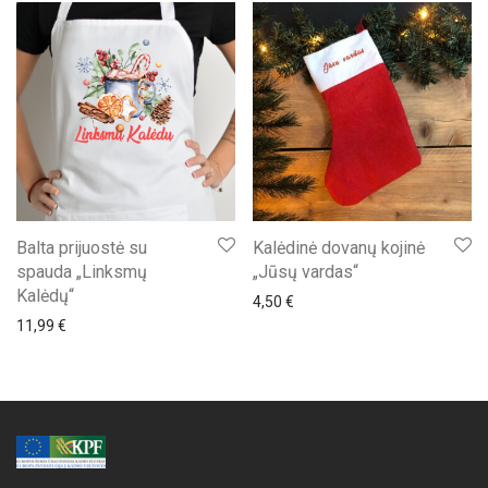
Balta prijuostė su
Kalėdinė dovanų kojinė
spauda „Linksmų
„Jūsų vardas“
Kalėdų“
4,50
€
11,99
€