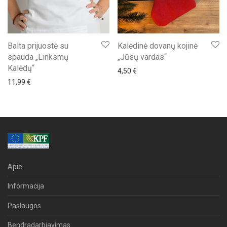
Balta prijuostė su
Kalėdinė dovanų kojinė
spauda „Linksmų
„Jūsų vardas“
Kalėdų“
4,50
€
11,99
€
Apie
Informacija
Paslaugos
Bendradarbiavimas